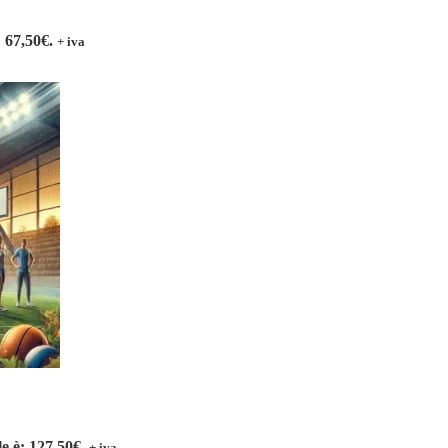
: 67,50€.
+ iva
le è: 127,50€.
+ iva