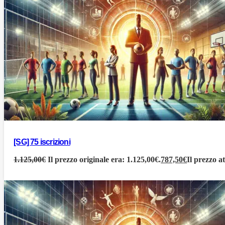
[SG] 75 iscrizioni
1.125,00
€
Il prezzo originale era: 1.125,00€.
787,50
€
Il prezzo a