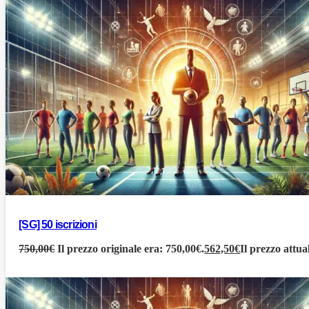
[SG] 50 iscrizioni
750,00
€
Il prezzo originale era: 750,00€.
562,50
€
Il prezzo attua