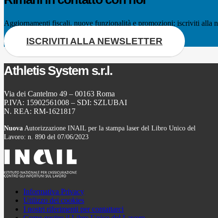
Aggiornamenti fiscali, nuove funzionalità e promozioni: iscriviti alla n
ISCRIVITI ALLA NEWSLETTER
Athletis System s.r.l.
Via dei Cantelmo 49 – 00163 Roma
P.IVA: 15902561008 – SDI: SZLUBAI
N. REA: RM-1621817
Nuova
Autorizzazione INAIL per la stampa laser del Libro Unico del
Lavoro: n. 890 del 07/06/2023
Informativa Privacy
Utilizzo dei cookies
I nostri riferimenti per contattarci
Come gestire il Libro Unico del Lavoro