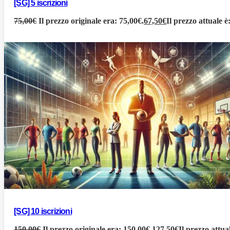
[SG] 5 iscrizioni
75,00
€
Il prezzo originale era: 75,00€.
67,50
€
Il prezzo attuale è
[SG] 10 iscrizioni
150,00
€
Il prezzo originale era: 150,00€.
127,50
€
Il prezzo attua