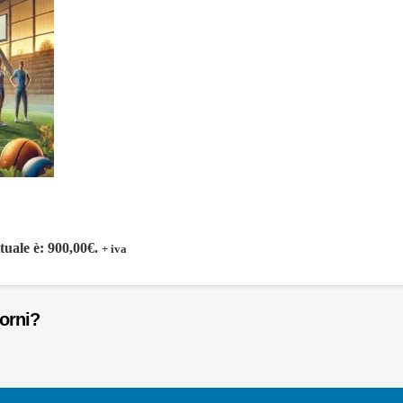
ttuale è: 900,00€.
+ iva
iorni?