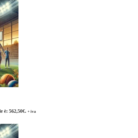
le è: 562,50€.
+ iva