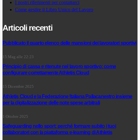
I nostri riferimenti per contattarci
Come gestire il Libro Unico del Lavoro
Articoli recenti
Pubblicato il quarto elenco delle mansioni dei lavoratori sportivi
15 Mag alle 22:23
Principio di cassa e ritenute nel lavoro sportivo: come
configurare correttamente Athletis Cloud
15 Dicembre 2025
Athletis Cloud e la Federazione Italiana Pallacanestro insieme
per la digitalizzazione delle note spese arbitrali
1 Ottobre 2025
Safeguarding nello sport: perché formare subito i tuoi
collaboratori con la piattaforma e-learning di Athletis