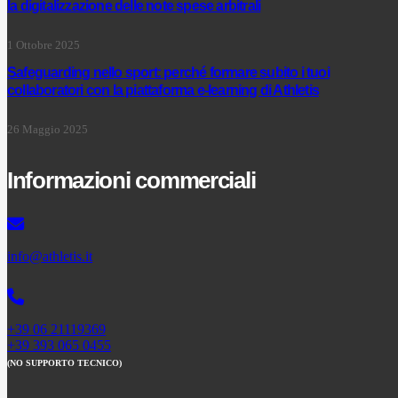
la digitalizzazione delle note spese arbitrali
1 Ottobre 2025
Safeguarding nello sport: perché formare subito i tuoi
collaboratori con la piattaforma e-learning di Athletis
26 Maggio 2025
Informazioni commerciali
info@athletis.it
+39 06 21119369
+39 393 065 0455
(NO SUPPORTO TECNICO)