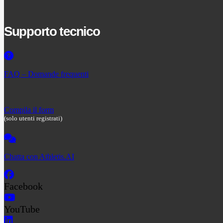
Supporto tecnico
FAQ – Domande frequenti
Compila il form
(solo utenti registrati)
Chatta con Athletis.AI
Facebook
YouTube