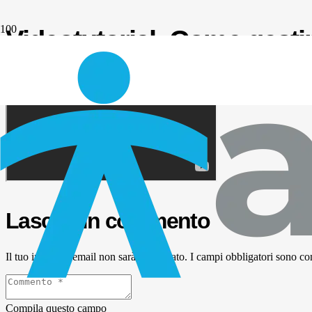
Videotutorial: Come gestire
Lascia un commento
Il tuo indirizzo email non sarà pubblicato.
I campi obbligatori sono co
Compila questo campo