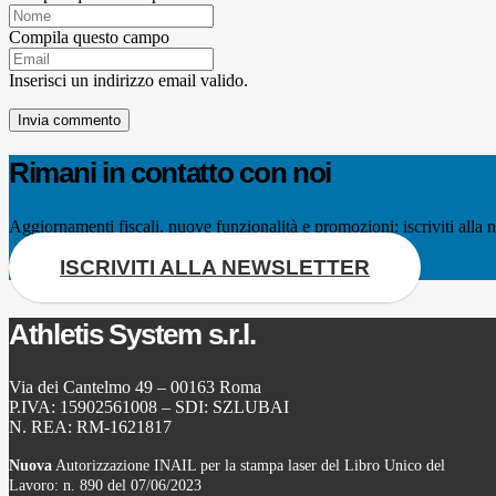
Compila questo campo
Inserisci un indirizzo email valido.
Invia commento
Rimani in contatto con noi
Aggiornamenti fiscali, nuove funzionalità e promozioni: iscriviti alla n
ISCRIVITI ALLA NEWSLETTER
Athletis System s.r.l.
Via dei Cantelmo 49 – 00163 Roma
P.IVA: 15902561008 – SDI: SZLUBAI
N. REA: RM-1621817
Nuova
Autorizzazione INAIL per la stampa laser del Libro Unico del
Lavoro: n. 890 del 07/06/2023