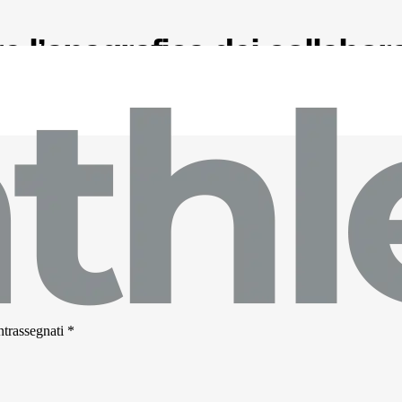
 l’anagrafica dei collabora
ntrassegnati
*