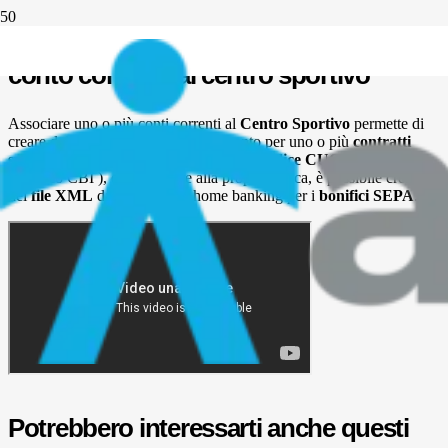
Videotutorial: Come associare un
conto corrente al centro sportivo
Associare uno o più conti correnti al
Centro Sportivo
permette di
creare dei raggruppamenti di pagamento per uno o più
contratti
sportivi
stipulati. Specificando anche il
codice CUC
(Codice
Univoco CBI ), da richiedere alla propria banca, è possibile creare
dei
file XML
da utilizzare in home banking per i
bonifici SEPA
.
Potrebbero interessarti anche questi