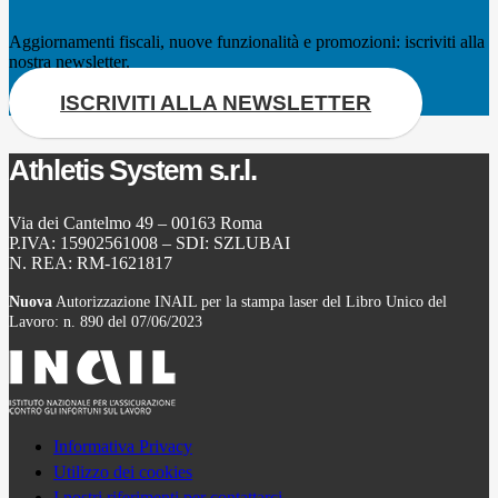
Aggiornamenti fiscali, nuove funzionalità e promozioni: iscriviti alla
nostra newsletter.
ISCRIVITI ALLA NEWSLETTER
Athletis System s.r.l.
Via dei Cantelmo 49 – 00163 Roma
P.IVA: 15902561008 – SDI: SZLUBAI
N. REA: RM-1621817
Nuova
Autorizzazione INAIL per la stampa laser del Libro Unico del
Lavoro: n. 890 del 07/06/2023
Informativa Privacy
Utilizzo dei cookies
I nostri riferimenti per contattarci