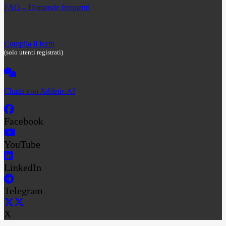
FAQ – Domande frequenti
Compila il form
(solo utenti registrati)
Chatta con Athletis.AI
Facebook
YouTube
LinkedIn
Telegram
X