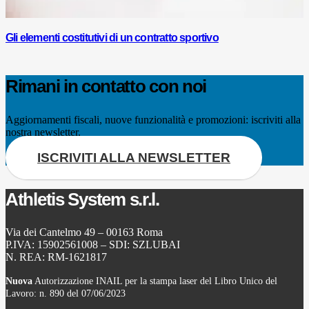
Gli elementi costitutivi di un contratto sportivo
Rimani in contatto con noi
Aggiornamenti fiscali, nuove funzionalità e promozioni: iscriviti alla
nostra newsletter.
ISCRIVITI ALLA NEWSLETTER
Athletis System s.r.l.
Via dei Cantelmo 49 – 00163 Roma
P.IVA: 15902561008 – SDI: SZLUBAI
N. REA: RM-1621817
Nuova
Autorizzazione INAIL per la stampa laser del Libro Unico del
Lavoro: n. 890 del 07/06/2023