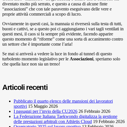
diventato molto più serrato, e questo a causa di alcune finte
“associazioni” che con tale paravento eseguivano delle vere e
proprie attività commerciali a scopo di lucro.
Ovviamente in questi casi, la mannaia si riverserà sulla testa di tutti,
buoni e cattivi, se a questo poi ci aggiungiamo i vari tagli ventilati in
questi mesi, il caos si fa sempre più evidente, facendo apparire
questo momento di “riforme” come una sorta di accanimento contro
un settore che è importante come l’aria!
Se mai si arriverà a vedere la luce in fondo al tunnel di questo
turbolento momento legislativo per le
Associazioni
, speriamo solo
che quella luce non sia un treno!
Articoli recenti
Pubblicato il quarto elenco delle mansioni dei lavoratori
sportivi
15 Maggio 2026
I passaggi per l’invio della CU2026
26 Febbraio 2026
La Federazione Italiana Taekwondo digitalizza la gestione
delle prestazioni arbitrali con Athletis Cloud
19 Febbraio 2026
Osservatorio 2025 sul lavoro sportivo
13 Febbraio 2026