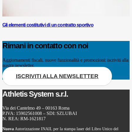
Gli elementi costitutivi di un contratto sportivo
Rimani in contatto con noi
Aggiornamenti fiscali, nuove funzionalità e promozioni: iscriviti alla
nostra newsletter.
ISCRIVITI ALLA NEWSLETTER
Athletis System s.r.l.
Via dei Cantelmo 49 – 00163 Roma
P.IVA: 15902561008 – SDI: SZLUBAI
N. REA: RM-1621817
Nuova
Autorizzazione INAIL per la stampa laser del Libro Unico del