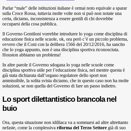
Parlar “male” delle istituzioni italiane è ormai noto equivale a sparar
sulla Croce Rossa, tuttavia molte volte non si può non notate una
certa, diciamo, inconsistenza a essere gentili di chi dovrebbe
occuparsi della cosa pubblica.
Il Governo Gentiloni vorrebbe introdurre lo yoga come disciplina di
educazione fisica nelle scuole, ok, ora però c’è un piccolo problema,
ovvero che il Coni con la delibera 1566 del 20/12/2016, ha sancito
che lo yoga appunto, non è una disciplina sportiva riconosciuta.
Houston abbiamo un problema!
In altre parole il Governo sdogana lo yoga nelle scuole come
disciplina sportiva utile per l’educazione fisica, nel mentre questa è
già stata dichiarata dall’organo regolatore dello sport non
ammissibile, la solita svista diciamo, che in questo caso non ha molte
soluzioni, se non quella del Governo di fare un passo indietro.
Lo sport dilettantistico brancola nel
buio
Ora, questa situazione non idilliaca va a sommarsi ad altre altrettanto
nefaste, come la complessiva
riforma del Terzo Settore
già di suo