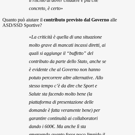
il rischio di dover chiudere è più che
concreto, è certo
»
Quanto può aiutare il
contributo previsto dal Governo
alle
ASD/SSD Sportive?
«
La criticità è quella di una situazione
molto grave di mancati incassi diretti, ai
quali si aggiunge il “buffetto” del
contributo da parte dello Stato, anche se
è evidente che al Governo non hanno
potuto percorrere altre alternative. Allo
stesso tempo c’è da dire che Sport e
Salute sta facendo molto bene (la
piattaforma di presentazione delle
domande è fatta veramente bene) per
garantire continuità ai collaboratori
dando i 600€. Ma anche lì sta
emergendo quanto fosse poco limpido il