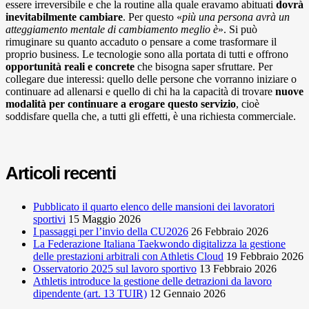
essere irreversibile e che la routine alla quale eravamo abituati
dovrà
inevitabilmente cambiare
. Per questo «
più una persona avrà un
atteggiamento mentale di cambiamento meglio è
». Si può
rimuginare su quanto accaduto o pensare a come trasformare il
proprio business. Le tecnologie sono alla portata di tutti e offrono
opportunità reali e concrete
che bisogna saper sfruttare. Per
collegare due interessi: quello delle persone che vorranno iniziare o
continuare ad allenarsi e quello di chi ha la capacità di trovare
nuove
modalità per continuare a erogare questo servizio
, cioè
soddisfare quella che, a tutti gli effetti, è una richiesta commerciale.
Articoli recenti
Pubblicato il quarto elenco delle mansioni dei lavoratori
sportivi
15 Maggio 2026
I passaggi per l’invio della CU2026
26 Febbraio 2026
La Federazione Italiana Taekwondo digitalizza la gestione
delle prestazioni arbitrali con Athletis Cloud
19 Febbraio 2026
Osservatorio 2025 sul lavoro sportivo
13 Febbraio 2026
Athletis introduce la gestione delle detrazioni da lavoro
dipendente (art. 13 TUIR)
12 Gennaio 2026