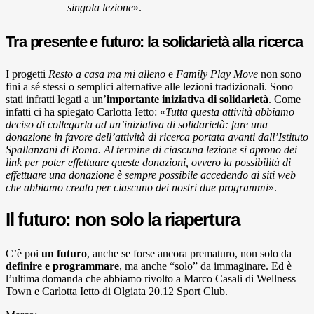
singola lezione
».
Tra presente e futuro: la solidarietà alla ricerca
I progetti
Resto a casa ma mi alleno
e
Family Play Move
non sono
fini a sé stessi o semplici alternative alle lezioni tradizionali. Sono
stati infratti legati a un’
importante iniziativa di solidarietà
. Come
infatti ci ha spiegato Carlotta Ietto: «
Tutta questa attività abbiamo
deciso di collegarla ad un’iniziativa di solidarietà: fare una
donazione in favore dell’attività di ricerca portata avanti dall’Istituto
Spallanzani di Roma. Al termine di ciascuna lezione si aprono dei
link per poter effettuare queste donazioni, ovvero la possibilità di
effettuare una donazione è sempre possibile accedendo ai siti web
che abbiamo creato per ciascuno dei nostri due programmi
».
Il futuro: non solo la riapertura
C’è poi
un futuro
, anche se forse ancora prematuro, non solo da
definire e programmare
, ma anche “solo” da immaginare. Ed è
l’ultima domanda che abbiamo rivolto a Marco Casali di Wellness
Town e Carlotta Ietto di Olgiata 20.12 Sport Club.