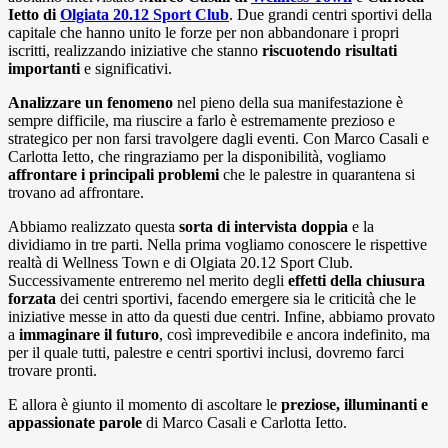
Ietto di
Olgiata 20.12 Sport Club
. Due grandi centri sportivi della
capitale che hanno unito le forze per non abbandonare i propri
iscritti, realizzando iniziative che stanno
riscuotendo risultati
importanti
e significativi.
Analizzare un fenomeno
nel pieno della sua manifestazione è
sempre difficile, ma riuscire a farlo è estremamente prezioso e
strategico per non farsi travolgere dagli eventi. Con Marco Casali e
Carlotta Ietto, che ringraziamo per la disponibilità, vogliamo
affrontare i principali problemi
che le palestre in quarantena si
trovano ad affrontare.
Abbiamo realizzato questa
sorta di intervista doppia
e la
dividiamo in tre parti. Nella prima vogliamo conoscere le rispettive
realtà di Wellness Town e di Olgiata 20.12 Sport Club.
Successivamente entreremo nel merito degli
effetti della chiusura
forzata
dei centri sportivi, facendo emergere sia le criticità che le
iniziative messe in atto da questi due centri. Infine, abbiamo provato
a
immaginare il futuro
, così imprevedibile e ancora indefinito, ma
per il quale tutti, palestre e centri sportivi inclusi, dovremo farci
trovare pronti.
E allora è giunto il momento di ascoltare le
preziose, illuminanti e
appassionate parole
di Marco Casali e Carlotta Ietto.