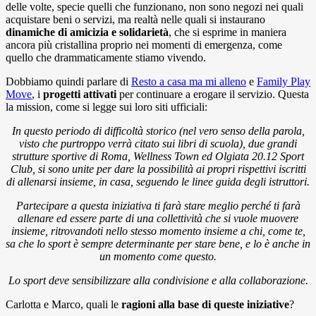
delle volte, specie quelli che funzionano, non sono negozi nei quali
acquistare beni o servizi, ma realtà nelle quali si instaurano
dinamiche di amicizia e solidarietà
, che si esprime in maniera
ancora più cristallina proprio nei momenti di emergenza, come
quello che drammaticamente stiamo vivendo.
Dobbiamo quindi parlare di
Resto a casa ma mi alleno
e
Family Play
Move
, i
progetti attivati
per continuare a erogare il servizio. Questa
la mission, come si legge sui loro siti ufficiali:
In questo periodo di difficoltà storico (nel vero senso della parola,
visto che purtroppo verrà citato sui libri di scuola), due grandi
strutture sportive di Roma, Wellness Town ed Olgiata 20.12 Sport
Club, si sono unite per dare la possibilità ai propri rispettivi iscritti
di allenarsi insieme, in casa, seguendo le linee guida degli istruttori.
Partecipare a questa iniziativa ti farà stare meglio perché ti farà
allenare ed essere parte di una collettività che si vuole muovere
insieme, ritrovandoti nello stesso momento insieme a chi, come te,
sa che lo sport è sempre determinante per stare bene, e lo è anche in
un momento come questo.
Lo sport deve sensibilizzare alla condivisione e alla collaborazione.
Carlotta e Marco, quali le
ragioni alla base di queste iniziative
?