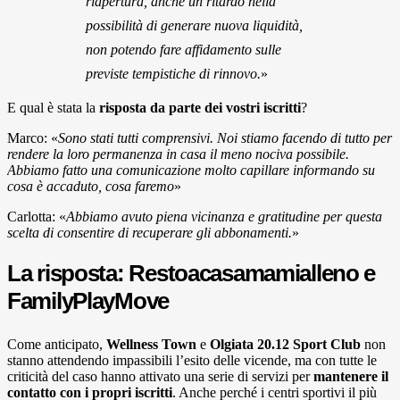
riapertura, anche un ritardo nella
possibilità di generare nuova liquidità,
non potendo fare affidamento sulle
previste tempistiche di rinnovo.
»
E qual è stata la
risposta da parte dei vostri iscritti
?
Marco: «
Sono stati tutti comprensivi. Noi stiamo facendo di tutto per
rendere la loro permanenza in casa il meno nociva possibile.
Abbiamo fatto una comunicazione molto capillare informando su
cosa è accaduto, cosa faremo
»
Carlotta: «
Abbiamo avuto piena vicinanza e gratitudine per questa
scelta di consentire di recuperare gli abbonamenti.
»
La risposta: Restoacasamamialleno e
FamilyPlayMove
Come anticipato,
Wellness Town
e
Olgiata 20.12 Sport Club
non
stanno attendendo impassibili l’esito delle vicende, ma con tutte le
criticità del caso hanno attivato una serie di servizi per
mantenere il
contatto con i propri iscritti
. Anche perché i centri sportivi il più