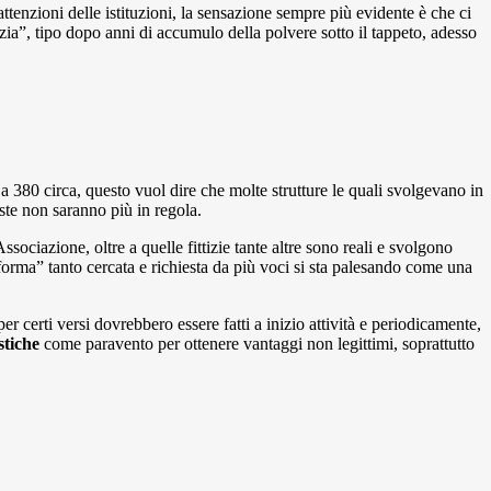
ttenzioni delle istituzioni, la sensazione sempre più evidente è che ci
izia”, tipo dopo anni di accumulo della polvere sotto il tappeto, adesso
380 circa, questo vuol dire che molte strutture le quali svolgevano in
este non saranno più in regola.
ssociazione, oltre a quelle fittizie tante altre sono reali e svolgono
iforma” tanto cercata e richiesta da più voci si sta palesando come una
r certi versi dovrebbero essere fatti a inizio attività e periodicamente,
stiche
come paravento per ottenere vantaggi non legittimi, soprattutto