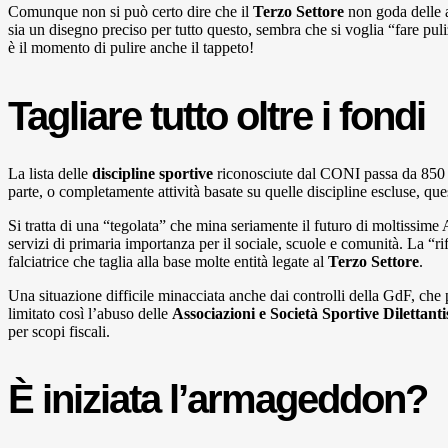
Comunque non si può certo dire che il
Terzo Settore
non goda delle a
sia un disegno preciso per tutto questo, sembra che si voglia “fare pul
è il momento di pulire anche il tappeto!
Tagliare tutto oltre i fondi
La lista delle
discipline sportive
riconosciute dal CONI passa da 850 a 
parte, o completamente attività basate su quelle discipline escluse, qu
Si tratta di una “tegolata” che mina seriamente il futuro di moltissime A
servizi di primaria importanza per il sociale, scuole e comunità. La “r
falciatrice che taglia alla base molte entità legate al
Terzo Settore
.
Una situazione difficile minacciata anche dai controlli della GdF, che pe
limitato così l’abuso delle
Associazioni e Società Sportive Dilettanti
per scopi fiscali.
È iniziata l’armageddon?