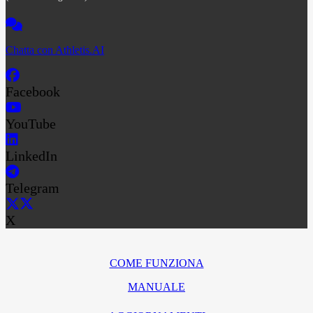
Chatta con Athletis.AI
Facebook
YouTube
LinkedIn
Telegram
X
COME FUNZIONA
MANUALE