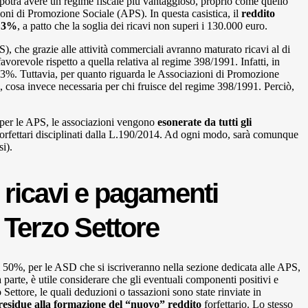
i potrà avere un regime fiscale più vantaggioso, proprio come quello
zioni di Promozione Sociale (APS). In questa casistica, il
reddito
l 3%
, a patto che la soglia dei ricavi non superi i 130.000 euro.
PS), che grazie alle attività commerciali avranno maturato ricavi al di
vorevole rispetto a quella relativa al regime 398/1991. Infatti, in
el 3%. Tuttavia, per quanto riguarda le Associazioni di Promozione
i, cosa invece necessaria per chi fruisce del regime 398/1991. Perciò,
 per le APS, le associazioni vengono
esonerate da tutti gli
forfettari disciplinati dalla L.190/2014. Ad ogni modo, sarà comunque
i).
i ricavi e pagamenti
l Terzo Settore
 50%, per le ASD che si iscriveranno nella sezione dedicata alle APS,
parte, è utile considerare che gli eventuali componenti positivi e
o Settore, le quali deduzioni o tassazioni sono state rinviate in
residue alla formazione del “nuovo” reddito
forfettario. Lo stesso