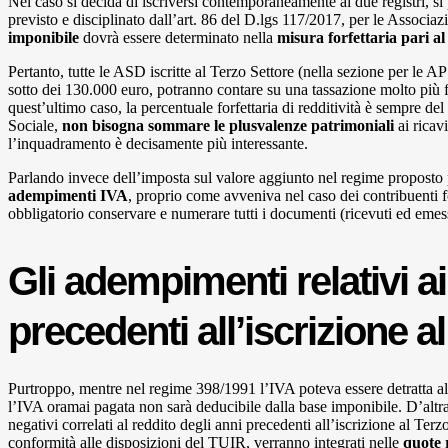
Nel caso si decida di iscriversi contemporaneamente ai due registri, s
previsto e disciplinato dall’art. 86 del D.lgs 117/2017, per le Associa
imponibile
dovrà essere determinato nella
misura forfettaria pari a
Pertanto, tutte le ASD iscritte al Terzo Settore (nella sezione per le A
sotto dei 130.000 euro, potranno contare su una tassazione molto più fa
quest’ultimo caso, la percentuale forfettaria di redditività è sempre d
Sociale,
non bisogna sommare le plusvalenze patrimoniali
ai ricav
l’inquadramento è decisamente più interessante.
Parlando invece dell’imposta sul valore aggiunto nel regime proposto
adempimenti IVA
, proprio come avveniva nel caso dei contribuenti 
obbligatorio conservare e numerare tutti i documenti (ricevuti ed emess
Gli adempimenti relativi a
precedenti all’iscrizione a
Purtroppo, mentre nel regime 398/1991 l’IVA poteva essere detratta al
l’IVA oramai pagata non sarà deducibile dalla base imponibile. D’altra 
negativi correlati al reddito degli anni precedenti all’iscrizione al Terz
conformità alle disposizioni del TUIR, verranno integrati nelle
quote 