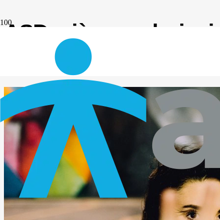
ASD: più agevolazioni 
Codice del Terzo Setto