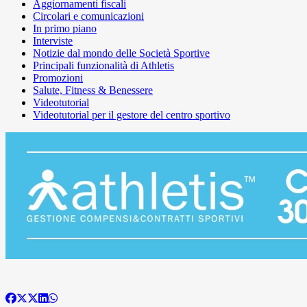
Aggiornamenti fiscali
Circolari e comunicazioni
In primo piano
Interviste
Notizie dal mondo delle Società Sportive
Principali funzionalità di Athletis
Promozioni
Salute, Fitness & Benessere
Videotutorial
Videotutorial per il gestore del centro sportivo