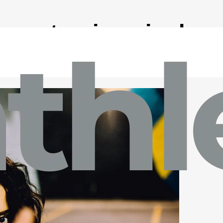
e vantaggi grazie al
re