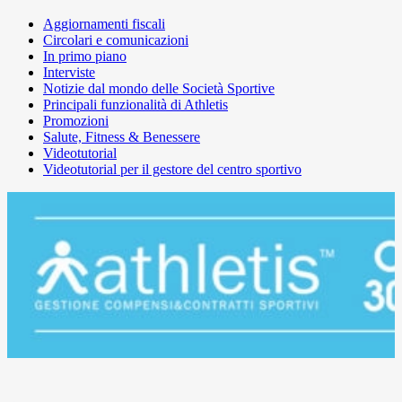
Aggiornamenti fiscali
Circolari e comunicazioni
In primo piano
Interviste
Notizie dal mondo delle Società Sportive
Principali funzionalità di Athletis
Promozioni
Salute, Fitness & Benessere
Videotutorial
Videotutorial per il gestore del centro sportivo