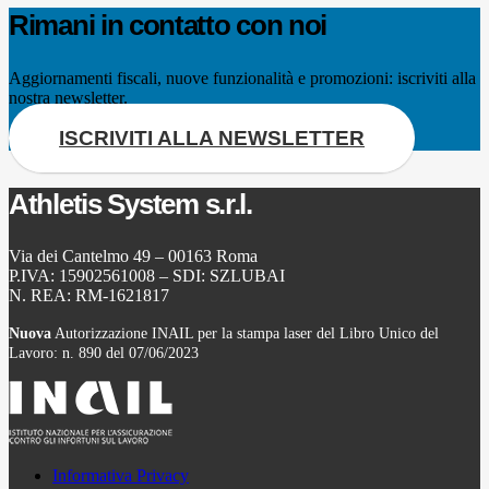
Rimani in contatto con noi
Aggiornamenti fiscali, nuove funzionalità e promozioni: iscriviti alla
nostra newsletter.
ISCRIVITI ALLA NEWSLETTER
Athletis System s.r.l.
Via dei Cantelmo 49 – 00163 Roma
P.IVA: 15902561008 – SDI: SZLUBAI
N. REA: RM-1621817
Nuova
Autorizzazione INAIL per la stampa laser del Libro Unico del
Lavoro: n. 890 del 07/06/2023
Informativa Privacy