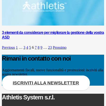
3 elementi da considerare per migliorare la gestione della vostra
ASD
Previous
1
…
3
4
5
6
7
8
9
…
23
Prossimo
Rimani in contatto con noi
Aggiornamenti fiscali, nuove funzionalità e promozioni: iscriviti alla
nostra newsletter.
ISCRIVITI ALLA NEWSLETTER
Athletis System s.r.l.